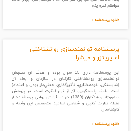
موافقم نمره پنج
دانلود پرسشنامه »
پرسشنامه توانمندسازی روانشناختی
اسپریتزر و میشرا
این پرسشنامه دارای 15 سوال بوده و هدف آن سنجش
توانمندسازی روانشناختی کارکنان در سازمان و ابعاد آن
(شایستگی، ﺧﻮدﻣﺨﺘﺎري، ﺗﺄﺛﻴﺮﮔﺬاري، ﻣﻌﻨﻲدار ﺑﻮدن و اﻋﺘﻤﺎد)
است. طیف پاسخگویی آن از نوع لیکرت است. در پژوهش
تیمورنژاد و همکاران (1389) ﺟﻬﺖ اﻓﺰاﻳﺶ رواﻳﻲ ﭘﺮﺳﺸﻨﺎﻣﻪ از
ﻧﻘﻄﻪ ﻧﻈﺮات ﻛﺘﺒﻲ و ﺷﻔﺎﻫﻲ اﺳﺎﺗﻴﺪ ﻣﺘﺨﺼﺺ اﻳﻦ رﺷﺘﻪ و
ﻛﺎرﺷﻨﺎﺳﺎن
دانلود پرسشنامه »