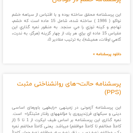
اين پرسشنامه محقق ساخته بوده و با اقتباس از سیاهه خشم
نواكو ( 1986 ) ساخته شده، شامل 15 ماده است كه خشم،
تهاجم و كينه توزي را مي سنجد. به منظور نمره گذاري اين
مقياس 15 ماده اي براي هر يك از چهار گزينه (هرگز، به ندرت،
گاهي اوقات، هميشه)، به ترتيب مقادير 0،
دانلود پرسشنامه »
پرسشنامه حالت¬های روانشناختی مثبت
(PPS)
این پرسشنامه آزمونی در زمینه­ی «رابطه­ی باورهای اساسی
دینی و سبک­های فرزندپروری با مؤلفه­های رفتار مثبت­گرا» است.
نمره گذاری این پرسشنامه بر اساس طیف لیکرت از 1 تا 5 (از
کاملاً مخالفم تا کاملاً موافقم) می­باشد. یعنی کاملاً مخالفم نمره
یک، مخالفم نمره دو، بی نظر نمره سه، موافقم نمره چهار، کاملاً